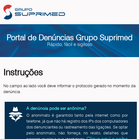
Portal de Denúncias Grupo Suprimed
Rápido, fácil e sigiloso
Instruções
No campo ao lado você deve informar o protocolo gerado no momento da
denúncia.
A denúncia pode ser anônima?
O anonimato é garantido tanto pela internet como por
telefone, já que não há registro dos IPs dos computadores
dos denunciantes ou rastreamento das ligações. Se optar
pelo anonimato, não forneça, no relato, detalhes que
Clique aqui e saiba
possam revelar a sua identidade.