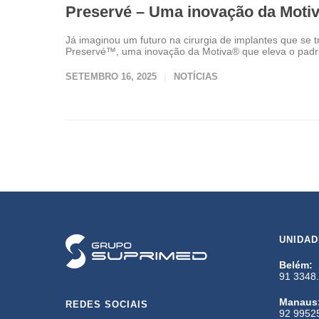
Preservé – Uma inovação da Moti
Já imaginou um futuro na cirurgia de implantes que se 
Preservé™️, uma inovação da Motiva®️ que eleva o padr
SETEMBRO 16, 2025
NOTÍCIAS
UNIDA
Belém:
91 3348
Manaus
REDES SOCIAIS
92 9952