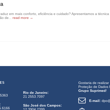
va
traduz em mais conforto, eficiência e cuidado? Apresentamos a técnica
ão de...
read more →
DES
Gostaria de realizar
Proteção de Dados 
Grupo Suprimed
!
Rio de Janeiro:
.5363
21 2553.7097
E-mail:
dpo@
:
São José dos Campos:
5.6166
12 3904.2399