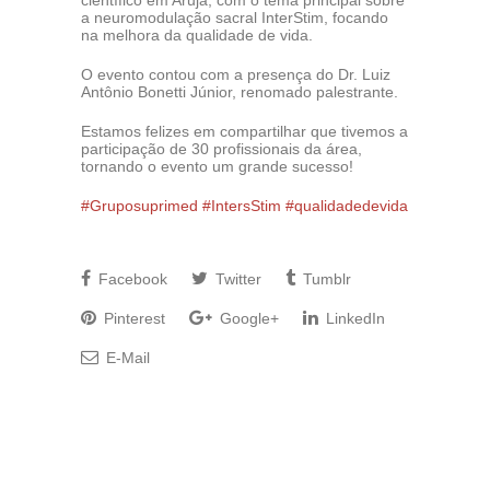
científico em Arujá, com o tema principal sobre
a neuromodulação sacral InterStim, focando
na melhora da qualidade de vida.
O evento contou com a presença do Dr. Luiz
Antônio Bonetti Júnior, renomado palestrante.
Estamos felizes em compartilhar que tivemos a
participação de 30 profissionais da área,
tornando o evento um grande sucesso!
#Gruposuprimed
#IntersStim
#qualidadedevida
#medtronic
Facebook
Twitter
Tumblr
Pinterest
Google+
LinkedIn
E-Mail