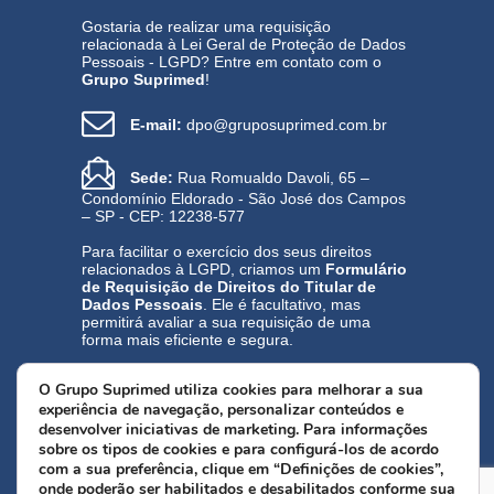
Gostaria de realizar uma requisição
relacionada à Lei Geral de Proteção de Dados
Pessoais - LGPD? Entre em contato com o
Grupo Suprimed
!
E-mail:
dpo@gruposuprimed.com.br
Sede:
Rua Romualdo Davoli, 65 –
Condomínio Eldorado - São José dos Campos
– SP - CEP: 12238-577
Para facilitar o exercício dos seus direitos
relacionados à LGPD, criamos um
Formulário
de Requisição de Direitos do Titular de
Dados Pessoais
. Ele é facultativo, mas
permitirá avaliar a sua requisição de uma
forma mais eficiente e segura.
Acesse aqui
o Formulário de Requisição de
O
Grupo Suprimed
utiliza cookies para melhorar a sua
Direitos do Titular de Dados Pessoais.
experiência de navegação, personalizar conteúdos e
desenvolver iniciativas de marketing. Para informações
Política de Privacidade
sobre os tipos de cookies e para configurá-los de acordo
Encarregado pelo Tratamento de Dados
com a sua preferência, clique em “Definições de cookies”,
Pessoais (DPO): Alaor Dias
onde poderão ser habilitados e desabilitados conforme sua