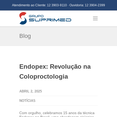
Atendimento ao Cliente:
12 3903-9110
· Ouvidoria:
12 3904-2399
Blog
Endopex: Revolução na
Coloproctologia
ABRIL 2, 2025
NOTÍCIAS
Com orgulho, celebramos 15 anos da técnica