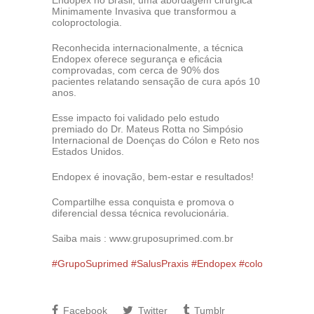
Endopex no Brasil, uma abordagem cirúrgica
Minimamente Invasiva que transformou a
coloproctologia.
Reconhecida internacionalmente, a técnica
Endopex oferece segurança e eficácia
comprovadas, com cerca de 90% dos
pacientes relatando sensação de cura após 10
anos.
Esse impacto foi validado pelo estudo
premiado do Dr. Mateus Rotta no Simpósio
Internacional de Doenças do Cólon e Reto nos
Estados Unidos.
Endopex é inovação, bem-estar e resultados!
Compartilhe essa conquista e promova o
diferencial dessa técnica revolucionária.
Saiba mais : www.gruposuprimed.com.br
#GrupoSuprimed
#SalusPraxis
#Endopex
#coloproctologia
Facebook
Twitter
Tumblr