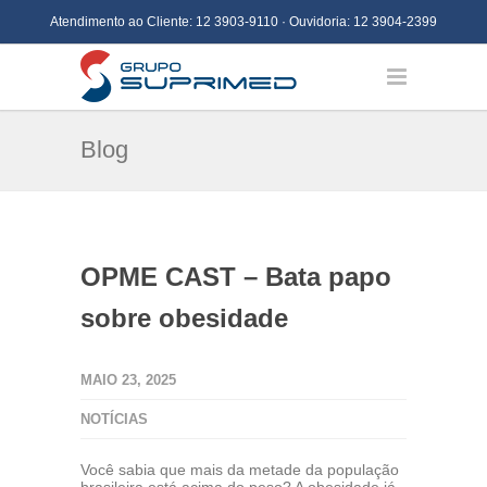
Atendimento ao Cliente:
12 3903-9110
· Ouvidoria:
12 3904-2399
Blog
OPME CAST – Bata papo
sobre obesidade
MAIO 23, 2025
NOTÍCIAS
Você sabia que mais da metade da população