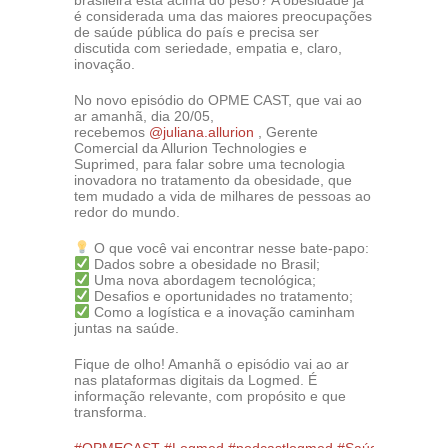
brasileira está acima do peso? A obesidade já
é considerada uma das maiores preocupações
de saúde pública do país e precisa ser
discutida com seriedade, empatia e, claro,
inovação.
No novo episódio do OPME CAST, que vai ao
ar amanhã, dia 20/05,
recebemos
@juliana.allurion
, Gerente
Comercial da Allurion Technologies e
Suprimed, para falar sobre uma tecnologia
inovadora no tratamento da obesidade, que
tem mudado a vida de milhares de pessoas ao
redor do mundo.
O que você vai encontrar nesse bate-papo:
Dados sobre a obesidade no Brasil;
Uma nova abordagem tecnológica;
Desafios e oportunidades no tratamento;
Como a logística e a inovação caminham
juntas na saúde.
Fique de olho! Amanhã o episódio vai ao ar
nas plataformas digitais da Logmed. É
informação relevante, com propósito e que
transforma.