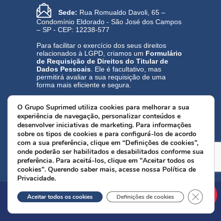
Sede:
Rua Romualdo Davoli, 65 –
Condomínio Eldorado - São José dos Campos
– SP - CEP: 12238-577
Para facilitar o exercício dos seus direitos
relacionados à LGPD, criamos um
Formulário
de Requisição de Direitos do Titular de
Dados Pessoais
. Ele é facultativo, mas
permitirá avaliar a sua requisição de uma
forma mais eficiente e segura.
Acesse aqui
o Formulário de Requisição de
O
Grupo Suprimed
utiliza cookies para melhorar a sua
Direitos do Titular de Dados Pessoais.
experiência de navegação, personalizar conteúdos e
desenvolver iniciativas de marketing. Para informações
Política de Privacidade
sobre os tipos de cookies e para configurá-los de acordo
Encarregado pelo Tratamento de Dados
com a sua preferência, clique em “Definições de cookies”,
Pessoais (DPO): Alaor Dias
onde poderão ser habilitados e desabilitados conforme sua
preferência. Para aceitá-los, clique em "Aceitar todos os
cookies". Querendo saber mais, acesse nossa
Política de
Privacidade
.
CLOSE
© Grupo Suprimed · Todos os direitos
Aceitar todos os cookies
Definições de cookies
reservados.