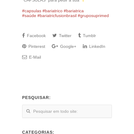
“CAPSULAS” para pedir a sua
#capsulas
#bariatrico
#bariatrica
#saúde
#bariatricfusionbrasil
#gruposuprimed
Facebook
Twitter
Tumblr
Pinterest
Google+
LinkedIn
E-Mail
PESQUISAR:
CATEGORIAS: